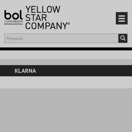
Olá,
iniciar sessão
PT
0
CARRINHO
KLARNA
EVENTOS
CARTÕES
PRODUTOS